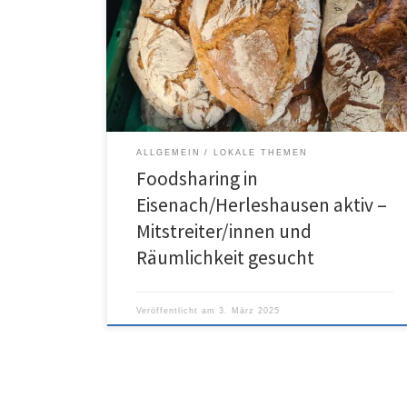
ALLGEMEIN
LOKALE THEMEN
Foodsharing in
Eisenach/Herleshausen aktiv –
Mitstreiter/innen und
Räumlichkeit gesucht
Veröffentlicht am
3. März 2025