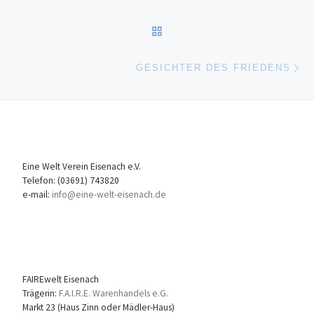
ZURÜCK ZUR BEITRAGSL
Nä
GESICHTER DES FRIEDENS
Eine Welt Verein Eisenach e.V.
Telefon: (03691) 743820
e-mail:
info@eine-welt-eisenach.de
FAIREwelt Eisenach
Trägerin:
F.A.I.R.E. Warenhandels e.G.
Markt 23 (Haus Zinn oder Mädler-Haus)