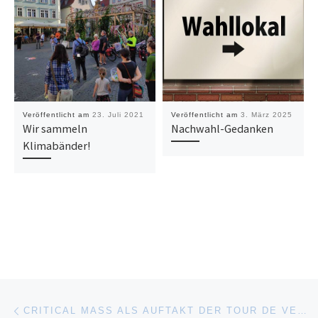
Veröffentlicht am
23. Juli 2021
Veröffentlicht am
3. März 2025
Wir sammeln
Nachwahl-Gedanken
Klimabänder!
Beitragsnavigation
Vorheriger Beitrag
CRITICAL MASS ALS AUFTAKT DER TOUR DE VERKEHRSWENDE