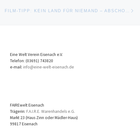
Nä
FILM-TIPP: KEIN LAND FÜR NIEMAND – ABSCHOTTUNG EINES EINWANDERUNGSLANDES
Eine Welt Verein Eisenach e.V.
Telefon: (03691) 743820
e-mail:
info@eine-welt-eisenach.de
FAIREwelt Eisenach
Trägerin:
F.A.I.R.E. Warenhandels e.G.
Markt 23 (Haus Zinn oder Mädler-Haus)
99817 Eisenach