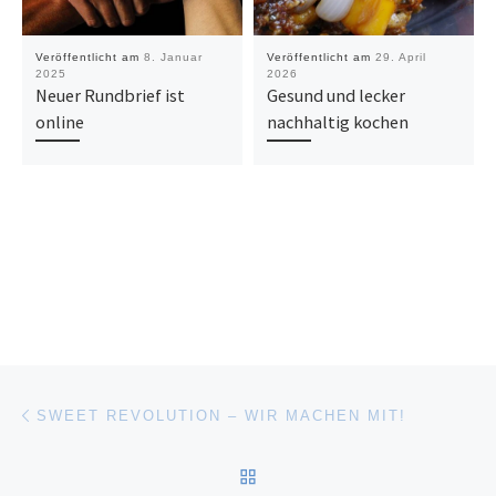
Veröffentlicht am
8. Januar
Veröffentlicht am
29. April
2025
2026
Neuer Rundbrief ist
Gesund und lecker
online
nachhaltig kochen
Beitragsnavigation
Vorheriger Beitrag
SWEET REVOLUTION – WIR MACHEN MIT!
ZURÜCK ZUR BEITRAGSL