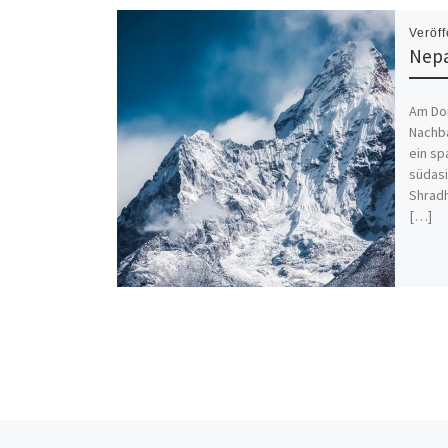
Veröff
Nepa
Am Don
Nachb
ein s
südasi
Shrad
[…]