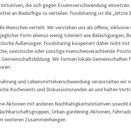
 Initiativen, die sich gegen Essensverschwendung einsetzen.
tel an Bedürftige zu verteilen. foodsharing ist die „letzte 
e Menschen verteilt. Wir verstehen uns als offene, inklusiv
 jeglicher Form ebenso wenig toleriert wie Belästigungen, 
stische Äußerungen. foodsharing kooperiert daher nicht mit
ische, sexistische oder sonstige menschenverachtende Positio
d Gemeinschaftsbildung. Wir formen lokale Gemeinschaften 
turen.
ährung und Lebensmittelverschwendung veranstalten wir neb
liche Kochevents und Diskussionsrunden an und halten Vort
e Aktionen mit anderen Nachhaltigkeitsinitiativen sowohl in
r Nachbarschaftsgruppen, Urban-gardening-Aktionen, Fahrrad
ielen weiteren Zusammenhängen.