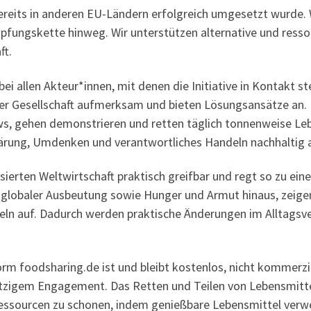
reits in anderen EU-Ländern erfolgreich umgesetzt wurde. 
pfungskette hinweg. Wir unterstützen alternative und res
ft.
bei allen Akteur*innen, mit denen die Initiative in Kontakt 
er Gesellschaft aufmerksam und bieten Lösungsansätze an. Da
ws, gehen demonstrieren und retten täglich tonnenweise Leben
klärung, Umdenken und verantwortliches Handeln nachhaltig
sierten Weltwirtschaft praktisch greifbar und regt so zu ei
globaler Ausbeutung sowie Hunger und Armut hinaus, zeig
ln auf. Dadurch werden praktische Änderungen im Alltagsve
rm foodsharing.de ist und bleibt kostenlos, nicht kommerzi
igem Engagement. Das Retten und Teilen von Lebensmitteln 
Ressourcen zu schonen, indem genießbare Lebensmittel verw