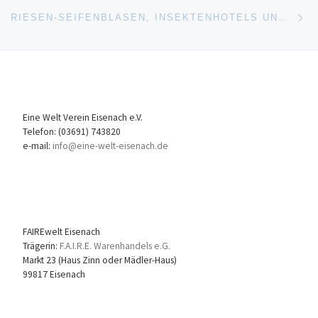
Nä
RIESEN-SEIFENBLASEN, INSEKTENHOTELS UND SCHOKOCREME ZUR KINDERKULTURNACHT
Eine Welt Verein Eisenach e.V.
Telefon: (03691) 743820
e-mail:
info@eine-welt-eisenach.de
FAIREwelt Eisenach
Trägerin:
F.A.I.R.E. Warenhandels e.G.
Markt 23 (Haus Zinn oder Mädler-Haus)
99817 Eisenach