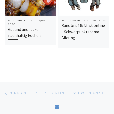
Veröffentlicht am
29. April
Veröffentlicht am
21. Juni 2025
2026
Rundbrief 6/25 ist online
Gesund und lecker
– Schwerpunktthema
nachhaltig kochen
Bildung
Beitragsnavigation
Vorheriger Beitrag
RUNDBRIEF 5/25 IST ONLINE – SCHWERPUNKTTHEMA: GUTES LEBEN FÜR ALLE!
ZURÜCK ZUR BEITRAGSL