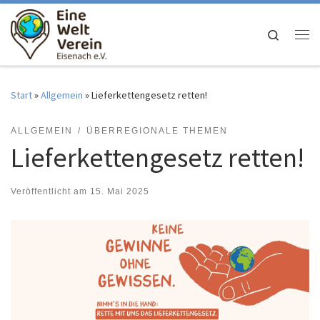
Zum Inhalt springen
Search
Me
Start
»
Allgemein
»
Lieferkettengesetz retten!
ALLGEMEIN
ÜBERREGIONALE THEMEN
Lieferkettengesetz retten!
Veröffentlicht am
15. Mai 2025