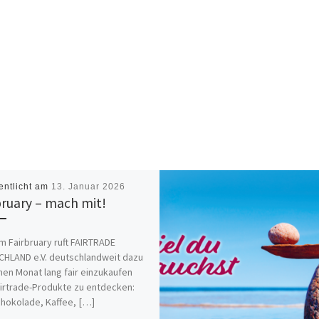
entlicht am
13. Januar 2026
bruary – mach mit!
m Fairbruary ruft FAIRTRADE
HLAND e.V. deutschlandweit dazu
inen Monat lang fair einzukaufen
irtrade-Produkte zu entdecken:
hokolade, Kaffee, […]