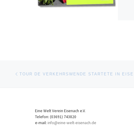
Beitragsnavigation
Vorheriger Beitrag
TOUR DE VERKEHRSWENDE STARTETE IN EIS
Eine Welt Verein Eisenach e.V.
Telefon: (03691) 743820
e-mail:
info@eine-welt-eisenach.de