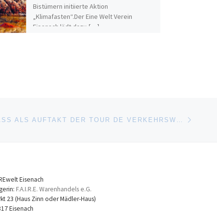
Bistümern initiierte Aktion
„Klimafasten“.Der Eine Welt Verein
Eisenach lädt dazu […]
Nächste
ISTE
CRITICAL MASS ALS AUFTAKT DER TOUR DE VERKEHRSWENDE
REwelt Eisenach
gerin:
F.A.I.R.E. Warenhandels e.G.
kt 23 (Haus Zinn oder Mädler-Haus)
17 Eisenach