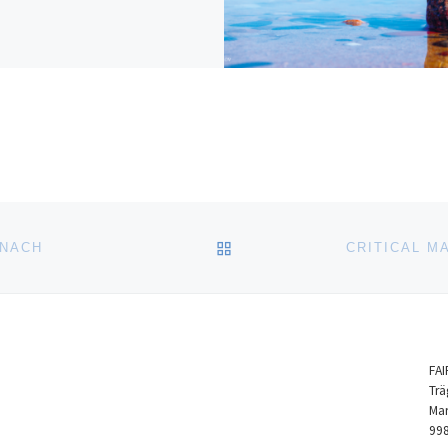
ZURÜCK ZUR BEITRAGSL
ENACH
FAI
Trä
Mar
998