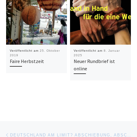
Veröffentlicht am
25. Oktober
Veröffentlicht am
8. Januar
2019
2025
Faire Herbstzeit
Neuer Rundbrief ist
online
Beitragsnavigation
Vorheriger Beitrag
DEUTSCHLAND AM LIMIT? ABSCHIEBUNG, ABSCHOTTUNG, ASYL