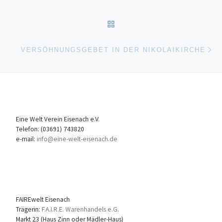
ZURÜCK ZUR BEITRAGSL
Nä
VERSÖHNUNGSGEBET IN DER NIKOLAIKIRCHE
Eine Welt Verein Eisenach e.V.
Telefon: (03691) 743820
e-mail:
info@eine-welt-eisenach.de
FAIREwelt Eisenach
Trägerin:
F.A.I.R.E. Warenhandels e.G.
Markt 23 (Haus Zinn oder Mädler-Haus)