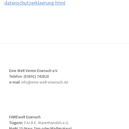
datenschutzerklaerung.html
Eine Welt Verein Eisenach e.V.
Telefon: (03691) 743820
e-mail:
info@eine-welt-eisenach.de
FAIREwelt Eisenach
Trägerin:
F.A.I.R.E. Warenhandels e.G.
Markt 23 (Haus Zinn oder Mädler-Haus)